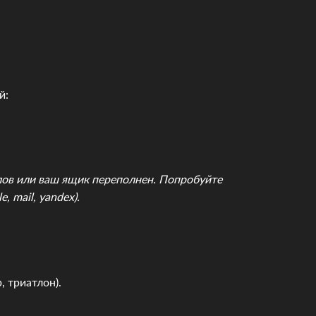
й:
лов или ваш ящик переполнен. Попробуйте
 mail, yandex).
 триатлон).