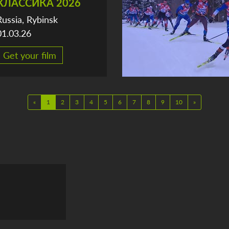
КЛАССИКА 2026
Russia, Rybinsk
01.03.26
Get your film
«
1
2
3
4
5
6
7
8
9
10
»